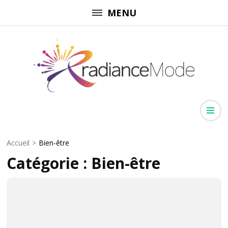
Aller
MENU
au
contenu
(Pressez
Entrée)
Radiancemode
Rayonnez dans chaque domaine
Accueil
>
Bien-être
Catégorie :
Bien-être