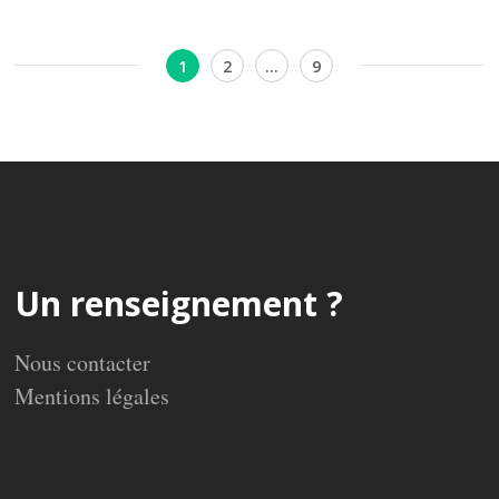
Pagination
Page
Page
Page
1
2
…
9
des
publications
Un renseignement ?
Nous contacter
Mentions légales