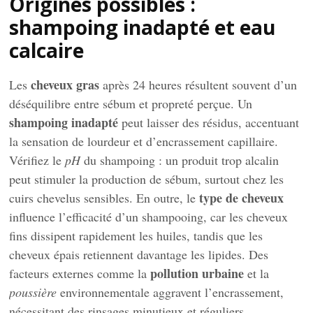
Origines possibles :
shampoing inadapté et eau
calcaire
cheveux gras
Les
après 24 heures résultent souvent d’un
déséquilibre entre sébum et propreté perçue. Un
shampoing inadapté
peut laisser des résidus, accentuant
la sensation de lourdeur et d’encrassement capillaire.
Vérifiez le
pH
du shampoing : un produit trop alcalin
peut stimuler la production de sébum, surtout chez les
type de cheveux
cuirs chevelus sensibles. En outre, le
influence l’efficacité d’un shampooing, car les cheveux
fins dissipent rapidement les huiles, tandis que les
cheveux épais retiennent davantage les lipides. Des
pollution urbaine
facteurs externes comme la
et la
poussière
environnementale aggravent l’encrassement,
nécessitant des rinsages minutieux et réguliers.