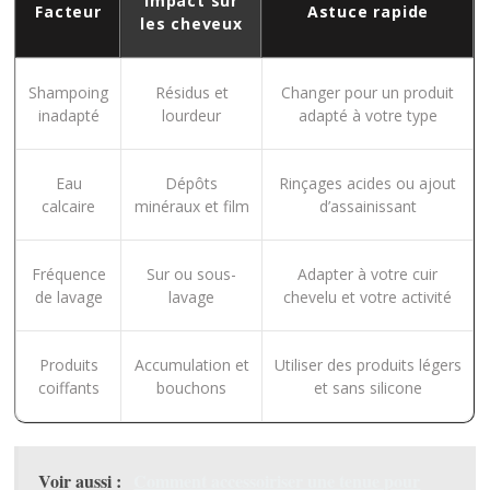
Impact sur
Facteur
Astuce rapide
les cheveux
Shampoing
Résidus et
Changer pour un produit
inadapté
lourdeur
adapté à votre type
Eau
Dépôts
Rinçages acides ou ajout
calcaire
minéraux et film
d’assainissant
Fréquence
Sur ou sous-
Adapter à votre cuir
de lavage
lavage
chevelu et votre activité
Produits
Accumulation et
Utiliser des produits légers
coiffants
bouchons
et sans silicone
Voir aussi :
Comment accessoiriser une tenue pour