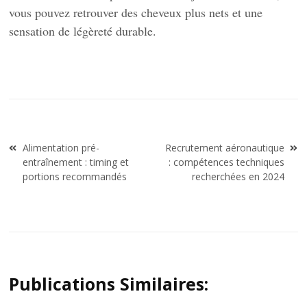
vous pouvez retrouver des cheveux plus nets et une
sensation de légèreté durable.
Navigation
Alimentation pré-
Recrutement aéronautique
de
entraînement : timing et
: compétences techniques
l’article
portions recommandés
recherchées en 2024
Publications Similaires: