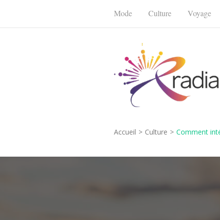
Aller
Mode
Culture
Voyage
au
contenu
(Pressez
Entrée)
Radiancemode
Rayonnez dans chaque domaine
Accueil
>
Culture
>
Comment intég