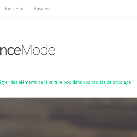
Bien-Être
Business
rer des éléments de la culture pop dans vos projets de bricolage ?