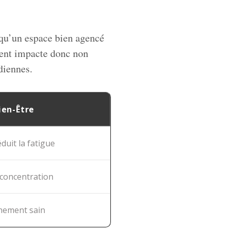
qu’un espace bien agencé
ment impacte donc non
diennes.
ien-Être
duit la fatigue
a concentration
nement sain