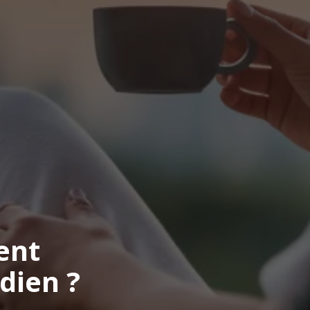
ent
dien ?