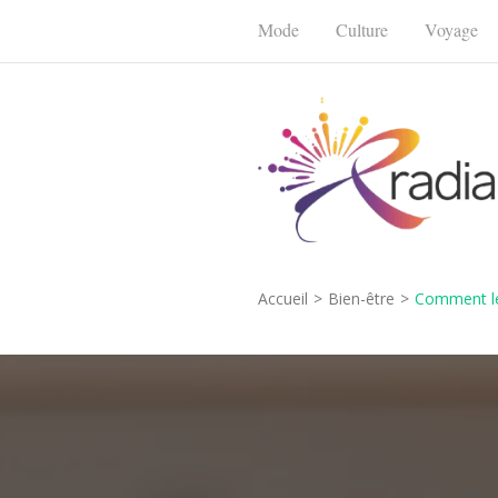
Aller
Mode
Culture
Voyage
au
contenu
(Pressez
Entrée)
Radiancemode
Rayonnez dans chaque domaine
Accueil
>
Bien-être
>
Comment le 