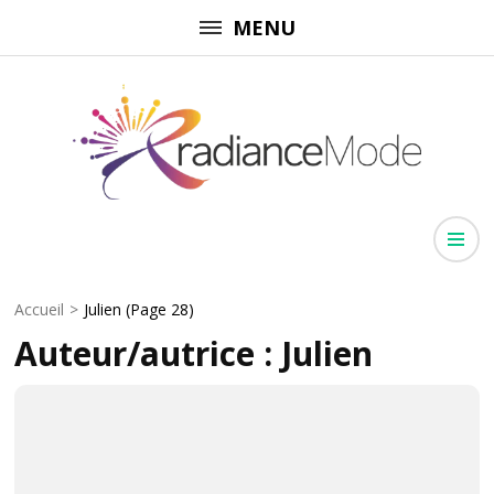
Aller
MENU
au
contenu
(Pressez
Entrée)
Radiancemode
Rayonnez dans chaque domaine
Accueil
>
Julien
(Page 28)
Auteur/autrice :
Julien