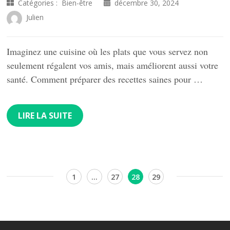
Catégories :
Bien-être
décembre 30, 2024
Julien
Imaginez une cuisine où les plats que vous servez non
seulement régalent vos amis, mais améliorent aussi votre
santé. Comment préparer des recettes saines pour …
LIRE LA SUITE
Pagination
Page
Page
Page
Page
1
…
27
28
29
des
publications