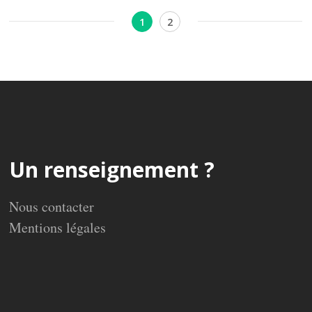
Pagination
Page
Page
1
2
des
publications
Un renseignement ?
Nous contacter
Mentions légales