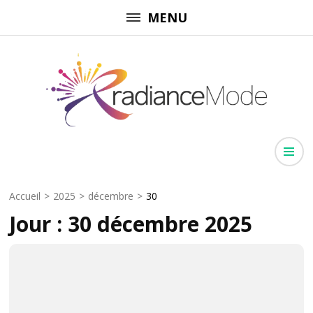
Aller
MENU
au
contenu
(Pressez
Entrée)
Radiancemode
Rayonnez dans chaque domaine
Accueil
>
2025
>
décembre
>
30
Jour :
30 décembre 2025