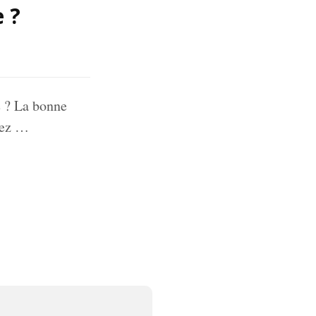
 ?
e ? La bonne
rez …