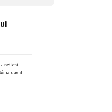
ui
 suscitent
e démarquent