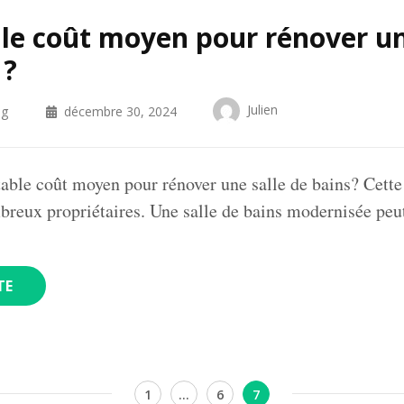
 le coût moyen pour rénover un
 ?
Julien
og
décembre 30, 2024
itable coût moyen pour rénover une salle de bains? Cette
breux propriétaires. Une salle de bains modernisée p
TE
Page
Page
Page
1
…
6
7