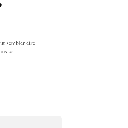
?
ut sembler être
sans se …